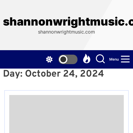
Skip
to
the
shannonwrightmusic.
content
shannonwrightmusic.com
Menu
Day:
October 24, 2024