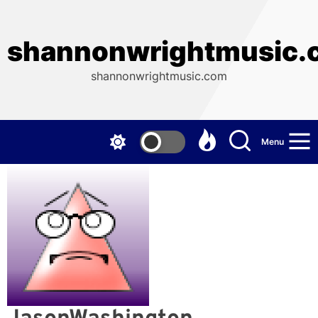
Skip
to
the
shannonwrightmusic.
content
shannonwrightmusic.com
Menu