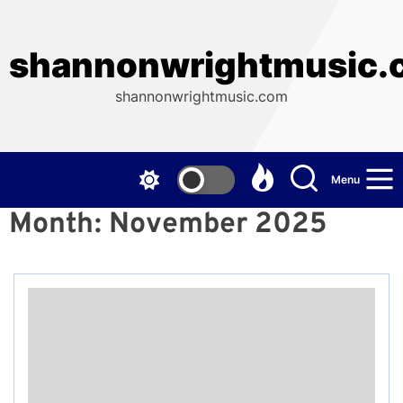
Skip
to
the
shannonwrightmusic.
content
shannonwrightmusic.com
Menu
Month:
November 2025